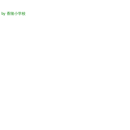
ド
by 香陵小学校