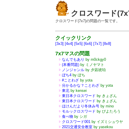
クロスワード(7x7
クロスワード(7x7)の問題の一覧です。
クイックリンク
[3x3]
[4x4]
[5x5]
[6x6]
[7x7]
[8x8]
7x7マスの問題
なんでもあり
by m0ckgy0
(本番問題)
by ミノヤマト
ノンジャンル
by 夕凪琥珀
ぼち4
by ぽち
#ことわざ
by yota
分かるかな？ことわざ
by yota
東北
by kensei
東日本クロスワード
by きょざん
東日本クロスワード
by きょざん
ほけんだより冬休み号
by mino
モルックロスワード
by ぴよたろう
食べ物
by シガ
クロスワード001
by イズミシュウヤ
2021交通安全教室
by yasekou