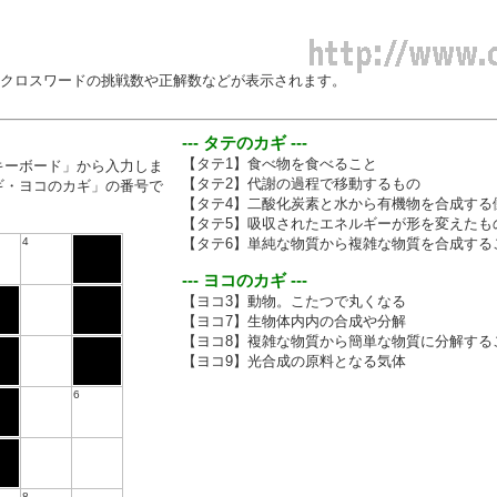
のクロスワードの挑戦数や正解数などが表示されます。
--- タテのカギ ---
【タテ1】食べ物を食べること
キーボード」から入力しま
【タテ2】代謝の過程で移動するもの
ギ・ヨコのカギ」の番号で
【タテ4】二酸化炭素と水から有機物を合成する
【タテ5】吸収されたエネルギーが形を変えたもの
4
【タテ6】単純な物質から複雑な物質を合成する
--- ヨコのカギ ---
【ヨコ3】動物。こたつで丸くなる
【ヨコ7】生物体内内の合成や分解
【ヨコ8】複雑な物質から簡単な物質に分解する
【ヨコ9】光合成の原料となる気体
6
8