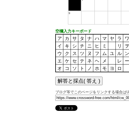
9
空欄入力キーボード
ア
カ
サ
タ
ナ
ハ
マ
ヤ
ラ
イ
キ
シ
チ
ニ
ヒ
ミ
リ
ウ
ク
ス
ツ
ヌ
フ
ム
ユ
ル
エ
ケ
セ
テ
ネ
ヘ
メ
レ
オ
コ
ソ
ト
ノ
ホ
モ
ヨ
ロ
ブログ等でこのページをリンクする場合はU