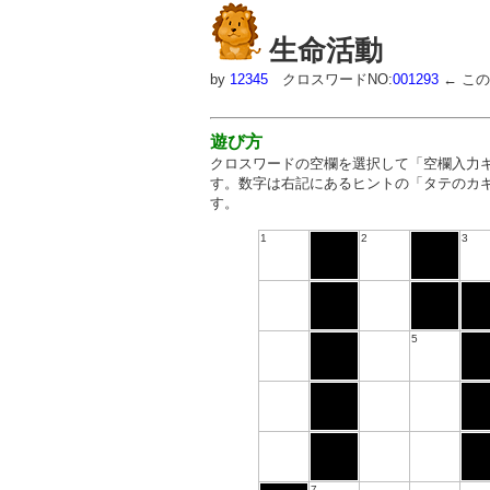
生命活動
by
12345
クロスワードNO:
001293
← こ
遊び方
クロスワードの空欄を選択して「空欄入力
す。数字は右記にあるヒントの「タテのカ
す。
1
2
3
5
7