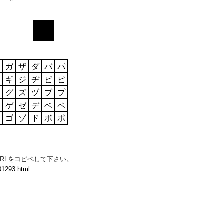
ワ
ガ
ザ
ダ
バ
パ
ヲ
ギ
ジ
ヂ
ビ
ピ
ン
グ
ズ
ヅ
ブ
プ
ー
ゲ
ゼ
デ
ベ
ペ
ゴ
ゾ
ド
ボ
ポ
RLをコピペして下さい。