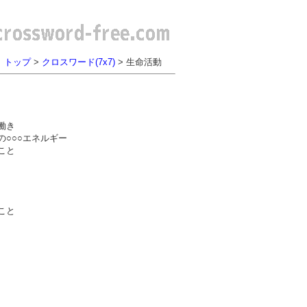
トップ
>
クロスワード(7x7)
> 生命活動
働き
○○○エネルギー
こと
こと