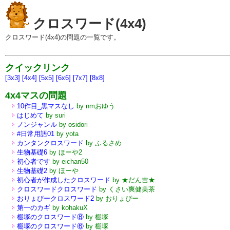
クロスワード(4x4)
クロスワード(4x4)の問題の一覧です。
クイックリンク
[3x3]
[4x4]
[5x5]
[6x6]
[7x7]
[8x8]
4x4マスの問題
10作目_黒マスなし
by nmおゆう
はじめて
by suri
ノンジャンル
by osidori
#日常用語01
by yota
カンタンクロスワード
by ふるさめ
生物基礎6
by ほーや2
初心者です
by eichan50
生物基礎2
by ほーや
初心者が作成したクロスワード
by ★だん吉★
クロスワードクロスワード
by くさい爽健美茶
おりょぴークロスワード2
by おりょぴー
第一のカギ
by kohakuX
棚塚のクロスワード⑧
by 棚塚
棚塚のクロスワード⑥
by 棚塚