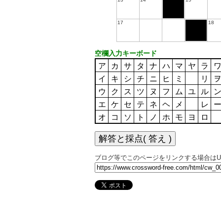
17
18
空欄入力キーボード
ア
カ
サ
タ
ナ
ハ
マ
ヤ
ラ
イ
キ
シ
チ
ニ
ヒ
ミ
リ
ウ
ク
ス
ツ
ヌ
フ
ム
ユ
ル
エ
ケ
セ
テ
ネ
ヘ
メ
レ
オ
コ
ソ
ト
ノ
ホ
モ
ヨ
ロ
ブログ等でこのページをリンクする場合はU