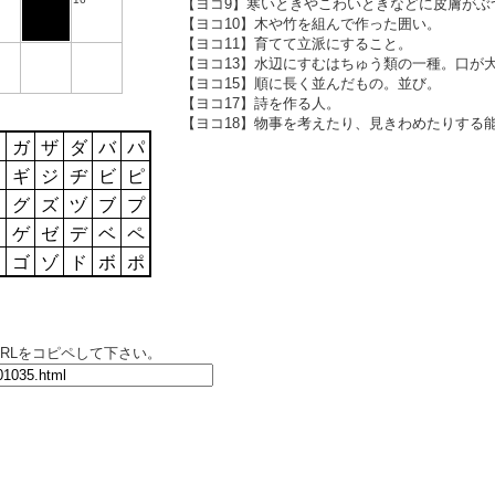
【ヨコ9】寒いときやこわいときなどに皮膚がぶ
【ヨコ10】木や竹を組んで作った囲い。
【ヨコ11】育てて立派にすること。
【ヨコ13】水辺にすむはちゅう類の一種。口が
【ヨコ15】順に長く並んだもの。並び。
【ヨコ17】詩を作る人。
【ヨコ18】物事を考えたり、見きわめたりする
ワ
ガ
ザ
ダ
バ
パ
ヲ
ギ
ジ
ヂ
ビ
ピ
ン
グ
ズ
ヅ
ブ
プ
ー
ゲ
ゼ
デ
ベ
ペ
ゴ
ゾ
ド
ボ
ポ
RLをコピペして下さい。