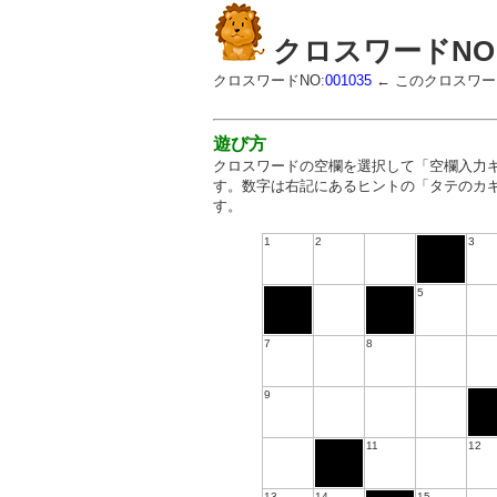
クロスワードNO:0
クロスワードNO:
001035
← このクロスワ
遊び方
クロスワードの空欄を選択して「空欄入力
す。数字は右記にあるヒントの「タテのカ
す。
1
2
3
5
7
8
9
11
12
13
14
15