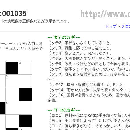
01035
ードの挑戦数や正解数などが表示されます。
トップ
>
クロス
--- タテのカギ ---
【タテ2】半径を小さくして回ること。
キーボード」から入力しま
【タテ3】募集に応じて申し込むこと。
ギ・ヨコのカギ」の番号で
【タテ4】変えること。おかしなこと。
【タテ5】大酒を飲んでひどく酔うこと。また、
4
【タテ6】政党・公社などの長として全体を取り
【タテ7】物事をすぐその場でしないで、他のこ
【タテ8】容疑者を逮捕するために、指令を発し
6
○○○」
【タテ12】機械・設備などを備えつけること。
【タテ14】雨がやんだ後に太陽の反対側の空に
【タテ16】国費や公費をまかなうため、国や地
金銭。
10
--- ヨコのカギ ---
【ヨコ1】原料や元になる物に手を加えて新しい
【ヨコ5】主に農業によって生活している人々が
【ヨコ7】落ち着きがなく、そそっかしい人。あ
16