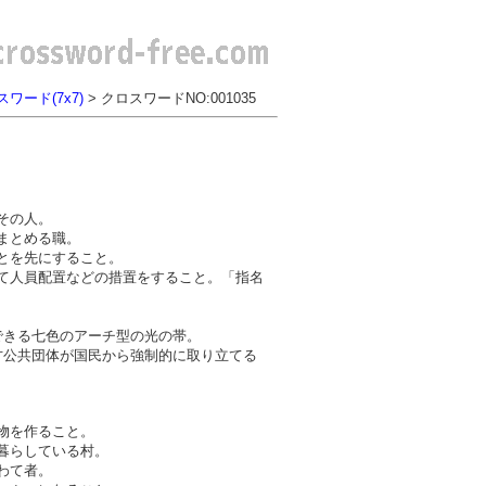
ワード(7x7)
> クロスワードNO:001035
その人。
まとめる職。
とを先にすること。
て人員配置などの措置をすること。「指名
できる七色のアーチ型の光の帯。
方公共団体が国民から強制的に取り立てる
物を作ること。
暮らしている村。
わて者。