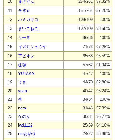
10
まさやん
254/261
97.32%
11
そぎｐ
151/264
57.20%
12
ハミガキコ
109/109
100%
13
まいこねこ
102/109
93.58%
14
リーヌ
86/86
100%
15
イズミシュウヤ
71/73
97.26%
16
アピオン
65/68
95.59%
17
棚塚
57/62
91.94%
18
YUTAKA
47/47
100%
19
うさ
44/70
62.86%
20
yuca
40/42
95.24%
21
杏
34/34
100%
22
nora
31/46
67.39%
23
かのん
30/31
96.77%
24
iwd1122
25/39
64.10%
25
nmおゆう
24/27
88.89%