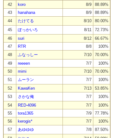
42
koro
8/9
88.89%
43
hanahana
8/9
88.89%
44
たけてる
8/10
80.00%
45
ぽっかいろ
8/11
72.73%
46
suri
8/12
66.67%
47
RTR
8/8
100%
48
ふなっしー
7/10
70.00%
49
reeeen
7/7
100%
50
mimi
7/10
70.00%
51
ムーラン
7/7
100%
52
KawaKen
7/13
53.85%
53
さかな俺
7/7
100%
54
RED-4096
7/7
100%
55
tora1365
7/9
77.78%
56
kerogis*
7/7
100%
57
あゆゆゆ
7/8
87.50%