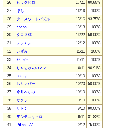
26
ビッグヒロ
17/21
80.95%
27
ぽち
16/16
100%
28
クロスワードパズル
15/16
93.75%
29
cocoa
13/13
100%
30
クロス86
13/22
59.09%
31
メシアン
12/12
100%
32
いずみ
11/11
100%
33
だいか
11/11
100%
34
しんちゃんのママ
10/11
90.91%
35
hassy
10/10
100%
36
おりょぴー
10/20
50.00%
37
今井みなみ
10/10
100%
38
サクラ
10/10
100%
39
サトシ
9/10
90.00%
40
ヲシテユキヒロ
9/11
81.82%
41
Pilina._77
9/12
75.00%