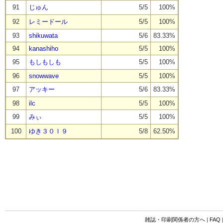
91
じゅん
5/5
100%
92
レミードール
5/5
100%
93
shikuwata
5/6
83.33%
94
kanashiho
5/5
100%
95
もしもしも
5/5
100%
96
snowwave
5/5
100%
97
アッキー
5/6
83.33%
98
ilc
5/5
100%
99
みぃ
5/5
100%
100
ゆき３０Ｉ９
5/8
62.50%
雑誌・印刷関係者の方へ
|
FAQ