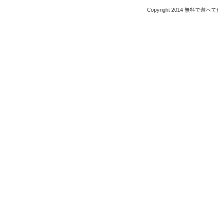
Copyright 2014 無料で遊べ