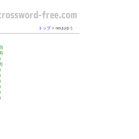
トップ
> nmおゆう
3)
4)
)
3)
)
)
)
)
)
)