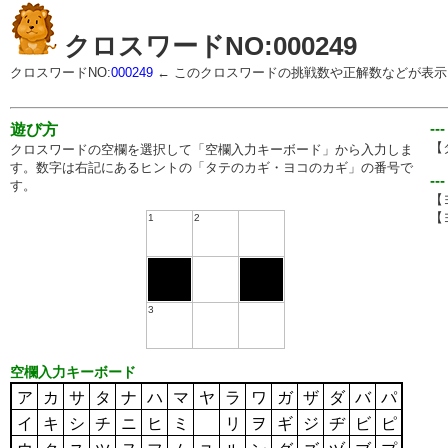
クロスワードNO:000249
クロスワードNO:
000249
← このクロスワードの挑戦数や正解数などが表示
--
遊び方
【
クロスワードの空欄を選択して「空欄入力キーボード」から入力しま
す。数字は右記にあるヒントの「タテのカギ・ヨコのカギ」の番号で
--
す。
【
【
1
2
3
空欄入力キーボード
ア
カ
サ
タ
ナ
ハ
マ
ヤ
ラ
ワ
ガ
ザ
ダ
バ
パ
イ
キ
シ
チ
ニ
ヒ
ミ
リ
ヲ
ギ
ジ
ヂ
ビ
ピ