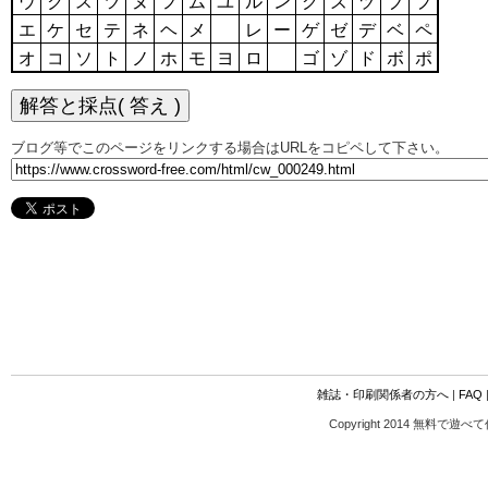
ウ
ク
ス
ツ
ヌ
フ
ム
ユ
ル
ン
グ
ズ
ヅ
ブ
プ
エ
ケ
セ
テ
ネ
ヘ
メ
レ
ー
ゲ
ゼ
デ
ベ
ペ
オ
コ
ソ
ト
ノ
ホ
モ
ヨ
ロ
ゴ
ゾ
ド
ボ
ポ
ブログ等でこのページをリンクする場合はURLをコピペして下さい。
雑誌・印刷関係者の方へ
|
FAQ
Copyright 2014 無料で遊べ