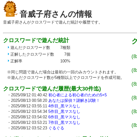
音威子府さんの情報
音威子府さんがクロスワードで遊んだ統計や履歴です。
クロスワードで遊んだ統計
遊んだクロスワード数
7種類
・
正解したクロスワード数
7個
(8
正解率
100%
・
(8
※同じ問題で遊んだ場合は最初の一回のみカウントされます。
・
※遊んだクロスワード数が5種類以上でクロスワードを作成可能。
(8
クロスワードで遊んだ履歴(最大30件迄)
・
・2025/09/12 01:40:42
初心者による初心者のための5×5
(8
・2025/08/13 00:58:20
あなたは探偵？謎解き試験！
・
・2025/08/12 03:55:11
4作目_黒マスなし
(8
・2025/08/12 03:54:34
5作目_黒マスなし
・2025/08/12 03:54:02
6作目_黒マスなし
・
・2025/08/12 03:53:21
7作目_黒マスなし
(8
・2025/08/12 03:52:23
ぐるぐる
・