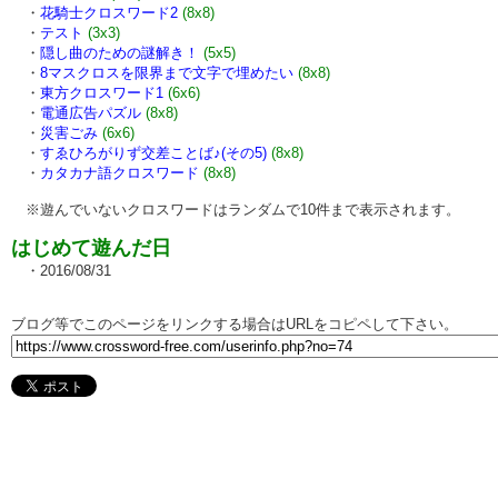
・
花騎士クロスワード2
(8x8)
・
テスト
(3x3)
・
隠し曲のための謎解き！
(5x5)
・
8マスクロスを限界まで文字で埋めたい
(8x8)
・
東方クロスワード1
(6x6)
・
電通広告パズル
(8x8)
・
災害ごみ
(6x6)
・
すゑひろがりず交差ことば♪(その5)
(8x8)
・
カタカナ語クロスワード
(8x8)
※遊んでいないクロスワードはランダムで10件まで表示されます。
はじめて遊んだ日
・2016/08/31
ブログ等でこのページをリンクする場合はURLをコピペして下さい。