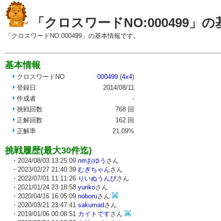
「クロスワードNO:000499」
「クロスワードNO:000499」の基本情報です。
基本情報
クロスワードNO
000499
(
4x4
)
登録日
2014/08/11
作成者
-
挑戦回数
768 回
正解回数
162 回
正解率
21.09%
挑戦履歴(最大30件迄)
・2024/08/03 13:25:09
nmおゆう
さん
・2023/02/27 21:40:39
むぎちゃん
さん
・2022/07/01 11:11:26
りいぬうんぴ
さん
・2021/01/24 23:18:58
yuriko
さん
・2020/04/16 16:05:09
noboru
さん
・2020/03/21 23:47:41
sakumad
さん
・2019/01/06 00:08:51
カイトです
さん