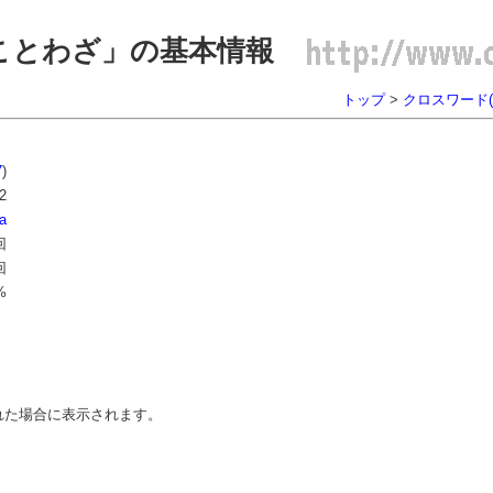
ことわざ」の基本情報
。
トップ
>
クロスワード(7
7
)
2
a
回
回
%
た場合に表示されます。