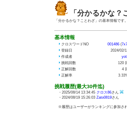
「分かるかな？
「分かるかな？ことわざ」の基本情報です
基本情報
クロスワードNO
001486
(
7x
登録日
2024/02/1
作成者
yot
挑戦回数
120 
正解回数
4 
正解率
3.33
挑戦履歴(最大30件迄)
・2025/08/14 13:34:45
クロス86
さん
・2024/08/19 15:26:03
Zato0819
さん
※履歴はユーザーがランキングに参加され