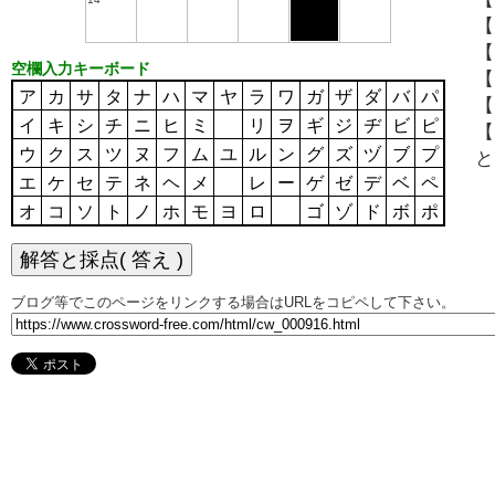
【
【
空欄入力キーボード
【
ア
カ
サ
タ
ナ
ハ
マ
ヤ
ラ
ワ
ガ
ザ
ダ
バ
パ
【
イ
キ
シ
チ
ニ
ヒ
ミ
リ
ヲ
ギ
ジ
ヂ
ビ
ピ
【
ウ
ク
ス
ツ
ヌ
フ
ム
ユ
ル
ン
グ
ズ
ヅ
ブ
プ
と
エ
ケ
セ
テ
ネ
ヘ
メ
レ
ー
ゲ
ゼ
デ
ベ
ペ
オ
コ
ソ
ト
ノ
ホ
モ
ヨ
ロ
ゴ
ゾ
ド
ボ
ポ
ブログ等でこのページをリンクする場合はURLをコピペして下さい。