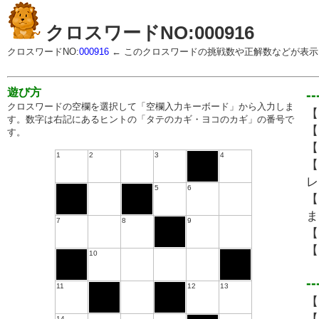
クロスワードNO:000916
クロスワードNO:
000916
← このクロスワードの挑戦数や正解数などが表示
遊び方
-
クロスワードの空欄を選択して「空欄入力キーボード」から入力しま
【
す。数字は右記にあるヒントの「タテのカギ・ヨコのカギ」の番号で
【
す。
【
1
2
3
4
【
レ
5
6
【
ま
7
8
9
【
【
10
-
11
12
13
【
【
14